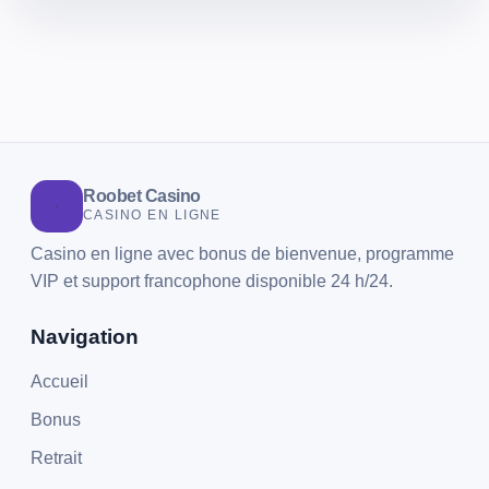
Roobet Casino
CASINO EN LIGNE
Casino en ligne avec bonus de bienvenue, programme
VIP et support francophone disponible 24 h/24.
Navigation
Accueil
Bonus
Retrait