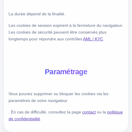
La durée dépend de la finalité.
Les cookies de session expirent à la fermeture du navigateur.
Les cookies de sécurité peuvent être conservés plus
longtemps pour répondre aux contrôles
AML / KYC
.
Paramétrage
Vous pouvez supprimer ou bloquer les cookies via les
paramètres de votre navigateur
. En cas de difficulté, consultez la page
contact
ou la
politique
de confidentialité
.